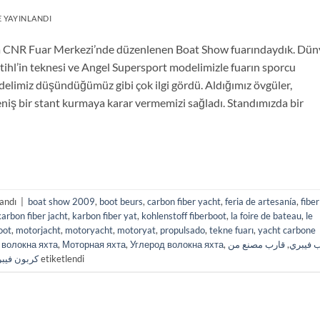
 YAYINLANDI
ında CNR Fuar Merkezi’nde düzenlenen Boat Show fuarındaydık. Dün
hl’in teknesi ve Angel Supersport modelimizle fuarın sporcu
delimiz düşündüğümüz gibi çok ilgi gördü. Aldığımız övgüler,
niş bir stant kurmaya karar vermemizi sağladı. Standımızda bir
landı
|
boat show 2009
,
boot beurs
,
carbon fiber yacht
,
feria de artesanía
,
fiber
karbon fiber jacht
,
karbon fiber yat
,
kohlenstoff fiberboot
,
la foire de bateau
,
le
oot
,
motorjacht
,
motoryacht
,
motoryat
,
propulsado
,
tekne fuarı
,
yacht carbone
,
волокна яхта
,
Моторная яхта
,
Углерод волокна яхта
,
قارب مصنع من
,
 فيبري
كربون فيب
etiketlendi