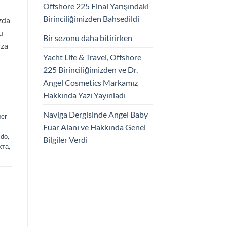
Offshore 225 Final Yarışındaki
Birinciliğimizden Bahsedildi
zda
u
Bir sezonu daha bitirirken
ıza
Yacht Life & Travel, Offshore
225 Birinciliğimizden ve Dr.
Angel Cosmetics Markamız
Hakkında Yazı Yayınladı
Naviga Dergisinde Angel Baby
ber
Fuar Alanı ve Hakkında Genel
ado
,
Bilgiler Verdi
хта
,