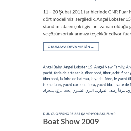
11 – 20 Şubat 2011 tarihlerinde CNR Fuar 
dört modelimizi sergiledik. Angel Lobster 
standımızda en çok ilgiyi her zaman olduğu g
ve çözüm ortaklarımıza teşekkür ediyor, fuard
OKUMAYA DEVAM EDIN
→
Angel Baby
,
Angel Lobster 15
,
Angel New Family
,
An
yacht
,
feria de artesanía
,
fiber boot
,
fiber jacht
,
fiber
fiberboot
,
la foire de bateau
,
le yacht fibre
,
le yacht f
tekne fuarı
,
yacht carbone fibra
,
yacht fibra
,
yate de 
يخت مزوّد بمحرك
,
مرفأ رصف القوارب البري الشتوي
,
ري
DÜNYA OFFSHORE 225 ŞAMPIYONASI
,
FUAR
Boat Show 2009