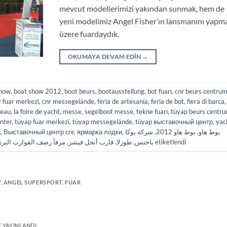
mevcut modellerimizi yakından sunmak, hem de
yeni modelimiz Angel Fisher’ın lansmanını yapm
üzere fuardaydık.
OKUMAYA DEVAM EDIN
→
show
,
boat show 2012
,
boot beurs
,
bootausstellung
,
bot fuarı
,
cnr beurs centru
r fuar merkezi
,
cnr messegelände
,
feria de artesanía
,
feria de bot
,
fiera di barca
,
teau
,
la foire de yacht
,
messe
,
segelboot messe
,
tekne fuarı
,
tüyap beurs centr
enter
,
tüyap fuar merkezi
,
tüyap messegelände
,
tüyap выставочный центр
,
yac
а
,
Выставочный центр cnr
,
ярмарка лодки
,
شركة يوكا
,
بوط هاو 2012
,
بوط هاو
مرفأ رصف القوارب البر
,
قارب أنجل فيشر
,
طوزلا
,
ياختس
etiketlendi
Y
,
ANGEL SUPERSPORT
,
FUAR
 YAYINLANDI