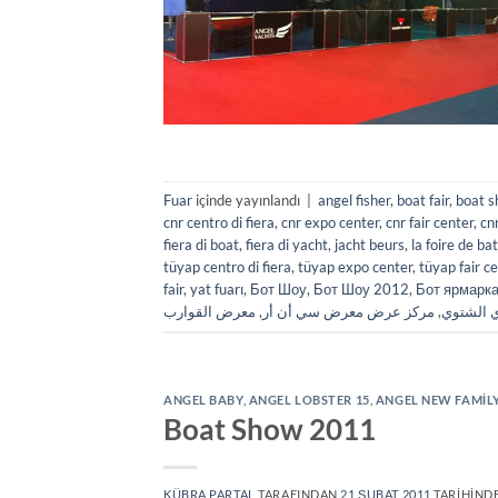
Fuar
içinde yayınlandı
|
angel fisher
,
boat fair
,
boat 
cnr centro di fiera
,
cnr expo center
,
cnr fair center
,
cn
fiera di boat
,
fiera di yacht
,
jacht beurs
,
la foire de ba
tüyap centro di fiera
,
tüyap expo center
,
tüyap fair c
fair
,
yat fuarı
,
Бот Шоу
,
Бот Шоу 2012
,
Бот ярмарк
معرض القوارب
,
مركز عرض معرض سي أن أر
,
ي الشتوي
ANGEL BABY
,
ANGEL LOBSTER 15
,
ANGEL NEW FAMIL
Boat Show 2011
KÜBRA PARTAL
TARAFINDAN
21 ŞUBAT 2011
TARIHINDE