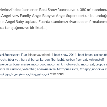
Merkezi’nde düzenlenen Boat Show fuarındaydık. 380 m² standımı
15, Angel New Family, Angel Baby ve Angel Supersport’un bulunduğ
ibi Angel Baby topladı. Fuarda standımızı ziyaret eden firmalarım
a tanıştığımız ve birlikte […]
gel Supersport
,
Fuar
içinde yayınlandı
|
boat show 2011
,
boot beurs
,
carbon fi
 yacht
,
fiber yat
,
fiera di barca
,
karbon fiber jacht
,
karbon fiber yat
,
kohlenstoff
ibre de carbone
,
messe
,
motorboot
,
motorjacht
,
motoryacht
,
motoryat
,
propuls
fibra de carbono
,
yate fiber
,
волокна яхта
,
Моторная яхта
,
Углерод волокна я
قارب مصنع من كربون فيب
,
قارب فيبري
etiketlendi