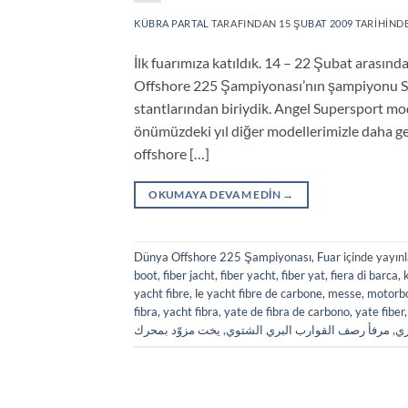
KÜBRA PARTAL
TARAFINDAN
15 ŞUBAT 2009
TARIHINDE
İlk fuarımıza katıldık. 14 – 22 Şubat aras
Offshore 225 Şampiyonası’nın şampiyonu Sti
stantlarından biriydik. Angel Supersport mo
önümüzdeki yıl diğer modellerimizle daha ge
offshore […]
OKUMAYA DEVAM EDIN
→
Dünya Offshore 225 Şampiyonası
,
Fuar
içinde yayın
boot
,
fiber jacht
,
fiber yacht
,
fiber yat
,
fiera di barca
,
yacht fibre
,
le yacht fibre de carbone
,
messe
,
motorb
fibra
,
yacht fibra
,
yate de fibra de carbono
,
yate fiber
يخت مزوّد بمحرك
,
مرفأ رصف القوارب البري الشتوي
,
ري