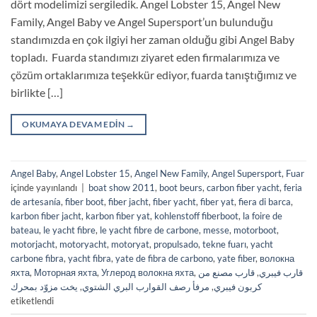
dört modelimizi sergiledik. Angel Lobster 15, Angel New
Family, Angel Baby ve Angel Supersport’un bulunduğu
standımızda en çok ilgiyi her zaman olduğu gibi Angel Baby
topladı. Fuarda standımızı ziyaret eden firmalarımıza ve
çözüm ortaklarımıza teşekkür ediyor, fuarda tanıştığımız ve
birlikte […]
OKUMAYA DEVAM EDIN
→
Angel Baby
,
Angel Lobster 15
,
Angel New Family
,
Angel Supersport
,
Fuar
içinde yayınlandı
|
boat show 2011
,
boot beurs
,
carbon fiber yacht
,
feria
de artesanía
,
fiber boot
,
fiber jacht
,
fiber yacht
,
fiber yat
,
fiera di barca
,
karbon fiber jacht
,
karbon fiber yat
,
kohlenstoff fiberboot
,
la foire de
bateau
,
le yacht fibre
,
le yacht fibre de carbone
,
messe
,
motorboot
,
motorjacht
,
motoryacht
,
motoryat
,
propulsado
,
tekne fuarı
,
yacht
carbone fibra
,
yacht fibra
,
yate de fibra de carbono
,
yate fiber
,
волокна
яхта
,
Моторная яхта
,
Углерод волокна яхта
,
قارب مصنع من
,
قارب فيبري
يخت مزوّد بمحرك
,
مرفأ رصف القوارب البري الشتوي
,
كربون فيبري
etiketlendi