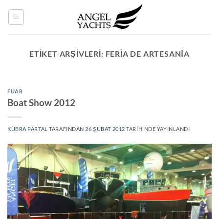
İçeriğe
atla
ETIKET ARŞIVLERI:
FERIA DE ARTESANÍA
FUAR
Boat Show 2012
KÜBRA PARTAL
TARAFINDAN
26 ŞUBAT 2012
TARIHINDE YAYINLANDI