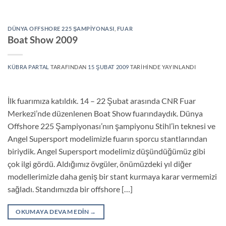
DÜNYA OFFSHORE 225 ŞAMPIYONASI
,
FUAR
Boat Show 2009
KÜBRA PARTAL
TARAFINDAN
15 ŞUBAT 2009
TARIHINDE YAYINLANDI
İlk fuarımıza katıldık. 14 – 22 Şubat arasında CNR Fuar
Merkezi’nde düzenlenen Boat Show fuarındaydık. Dünya
Offshore 225 Şampiyonası’nın şampiyonu Stihl’in teknesi ve
Angel Supersport modelimizle fuarın sporcu stantlarından
biriydik. Angel Supersport modelimiz düşündüğümüz gibi
çok ilgi gördü. Aldığımız övgüler, önümüzdeki yıl diğer
modellerimizle daha geniş bir stant kurmaya karar vermemizi
sağladı. Standımızda bir offshore […]
OKUMAYA DEVAM EDIN
→