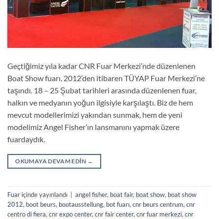
Geçtiğimiz yıla kadar CNR Fuar Merkezi’nde düzenlenen
Boat Show fuarı, 2012’den itibaren TÜYAP Fuar Merkezi’ne
taşındı. 18 – 25 Şubat tarihleri arasında düzenlenen fuar,
halkın ve medyanın yoğun ilgisiyle karşılaştı. Biz de hem
mevcut modellerimizi yakından sunmak, hem de yeni
modelimiz Angel Fisher’ın lansmanını yapmak üzere
fuardaydık.
OKUMAYA DEVAM EDIN
→
Fuar
içinde yayınlandı
|
angel fisher
,
boat fair
,
boat show
,
boat show
2012
,
boot beurs
,
bootausstellung
,
bot fuarı
,
cnr beurs centrum
,
cnr
centro di fiera
,
cnr expo center
,
cnr fair center
,
cnr fuar merkezi
,
cnr