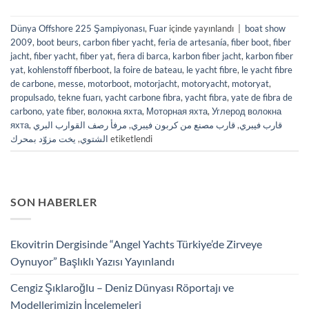
Dünya Offshore 225 Şampiyonası
,
Fuar
içinde yayınlandı
|
boat show
2009
,
boot beurs
,
carbon fiber yacht
,
feria de artesanía
,
fiber boot
,
fiber
jacht
,
fiber yacht
,
fiber yat
,
fiera di barca
,
karbon fiber jacht
,
karbon fiber
yat
,
kohlenstoff fiberboot
,
la foire de bateau
,
le yacht fibre
,
le yacht fibre
de carbone
,
messe
,
motorboot
,
motorjacht
,
motoryacht
,
motoryat
,
propulsado
,
tekne fuarı
,
yacht carbone fibra
,
yacht fibra
,
yate de fibra de
carbono
,
yate fiber
,
волокна яхта
,
Моторная яхта
,
Углерод волокна
яхта
,
مرفأ رصف القوارب البري
,
قارب مصنع من كربون فيبري
,
قارب فيبري
يخت مزوّد بمحرك
,
الشتوي
etiketlendi
SON HABERLER
Ekovitrin Dergisinde “Angel Yachts Türkiye’de Zirveye
Oynuyor” Başlıklı Yazısı Yayınlandı
Cengiz Şıklaroğlu – Deniz Dünyası Röportajı ve
Modellerimizin İncelemeleri