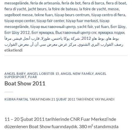
messegelände
,
feria de artesanía
,
feria de bot
,
fiera di barca
,
fiera di boat
,
fiera di yacht
,
jacht beurs
,
la foire de bateau
,
la foire de yacht
,
messe
,
segelboot messe
,
tekne fuarı
,
tüyap beurs centrum
,
tüyap centro di fiera
,
tüyap expo center
,
tüyap fair center
,
tüyap fuar merkezi
,
tüyap
messegelände
,
tüyap выставочный центр
,
yacht fair
,
yat fuarı
,
Бот Шоу
,
Бот Шоу 2012
,
Бот ярмарка
,
Выставочный центр cnr
,
ярмарка лодки
,
مرفأ
,
قارب أنجل فيشر
,
طوزلا
,
شركة يوكا ياختس
,
بوط هاو 2012
,
بوط هاو
معرض القوارب
,
مركز عرض معرض سي أن أر
,
رصف القوارب البري الشتوي
etiketlendi
ANGEL BABY
,
ANGEL LOBSTER 15
,
ANGEL NEW FAMILY
,
ANGEL
SUPERSPORT
,
FUAR
Boat Show 2011
KÜBRA PARTAL
TARAFINDAN
21 ŞUBAT 2011
TARIHINDE YAYINLANDI
11 – 20 Şubat 2011 tarihlerinde CNR Fuar Merkezi’nde
düzenlenen Boat Show fuarındaydık. 380 m² standımızda