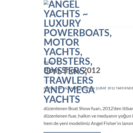
İçeriğe
atla
FUAR
Boat Show 2012
KÜBRA PARTAL
TARAFINDAN
26 ŞUBAT 2012
TARIHINDE
düzenlenen Boat Show fuarı, 2012’den itibar
düzenlenen fuar, halkın ve medyanın yoğun i
hem de yeni modelimiz Angel Fisher’ın lans