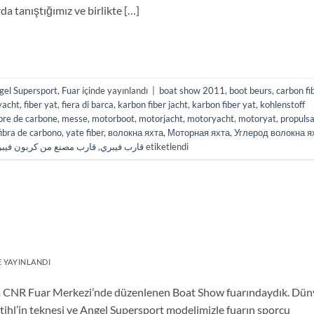
a tanıştığımız ve birlikte […]
gel Supersport
,
Fuar
içinde yayınlandı
|
boat show 2011
,
boot beurs
,
carbon fi
 yacht
,
fiber yat
,
fiera di barca
,
karbon fiber jacht
,
karbon fiber yat
,
kohlenstoff
ibre de carbone
,
messe
,
motorboot
,
motorjacht
,
motoryacht
,
motoryat
,
propuls
fibra de carbono
,
yate fiber
,
волокна яхта
,
Моторная яхта
,
Углерод волокна я
قارب مصنع من كربون فيب
,
قارب فيبري
etiketlendi
 YAYINLANDI
ında CNR Fuar Merkezi’nde düzenlenen Boat Show fuarındaydık. Dün
hl’in teknesi ve Angel Supersport modelimizle fuarın sporcu