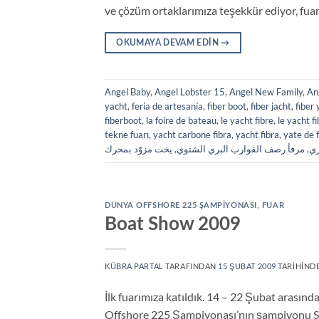
ve çözüm ortaklarımıza teşekkür ediyor, fuard
OKUMAYA DEVAM EDIN
→
Angel Baby
,
Angel Lobster 15
,
Angel New Family
,
An
yacht
,
feria de artesanía
,
fiber boot
,
fiber jacht
,
fiber
fiberboot
,
la foire de bateau
,
le yacht fibre
,
le yacht f
tekne fuarı
,
yacht carbone fibra
,
yacht fibra
,
yate de 
يخت مزوّد بمحرك
,
مرفأ رصف القوارب البري الشتوي
,
ري
DÜNYA OFFSHORE 225 ŞAMPIYONASI
,
FUAR
Boat Show 2009
KÜBRA PARTAL
TARAFINDAN
15 ŞUBAT 2009
TARIHINDE
İlk fuarımıza katıldık. 14 – 22 Şubat aras
Offshore 225 Şampiyonası’nın şampiyonu Sti