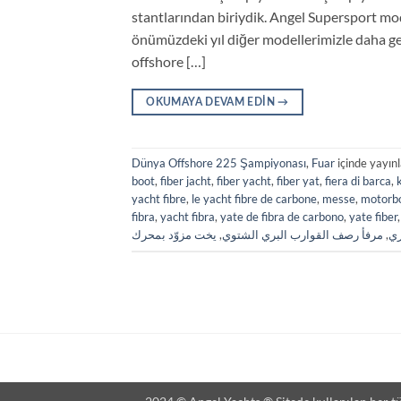
stantlarından biriydik. Angel Supersport mo
önümüzdeki yıl diğer modellerimizle daha ge
offshore […]
OKUMAYA DEVAM EDIN
→
Dünya Offshore 225 Şampiyonası
,
Fuar
içinde yayın
boot
,
fiber jacht
,
fiber yacht
,
fiber yat
,
fiera di barca
,
yacht fibre
,
le yacht fibre de carbone
,
messe
,
motorb
fibra
,
yacht fibra
,
yate de fibra de carbono
,
yate fiber
يخت مزوّد بمحرك
,
مرفأ رصف القوارب البري الشتوي
,
ري