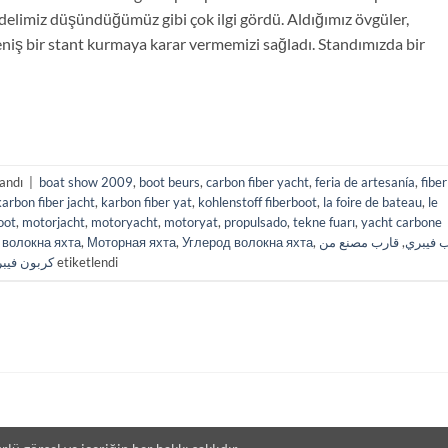
delimiz düşündüğümüz gibi çok ilgi gördü. Aldığımız övgüler,
niş bir stant kurmaya karar vermemizi sağladı. Standımızda bir
landı
|
boat show 2009
,
boot beurs
,
carbon fiber yacht
,
feria de artesanía
,
fiber
karbon fiber jacht
,
karbon fiber yat
,
kohlenstoff fiberboot
,
la foire de bateau
,
le
oot
,
motorjacht
,
motoryacht
,
motoryat
,
propulsado
,
tekne fuarı
,
yacht carbone
,
волокна яхта
,
Моторная яхта
,
Углерод волокна яхта
,
قارب مصنع من
,
 فيبري
كربون فيب
etiketlendi