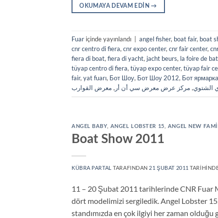
OKUMAYA DEVAM EDIN
→
Fuar
içinde yayınlandı
|
angel fisher
,
boat fair
,
boat 
cnr centro di fiera
,
cnr expo center
,
cnr fair center
,
cn
fiera di boat
,
fiera di yacht
,
jacht beurs
,
la foire de ba
tüyap centro di fiera
,
tüyap expo center
,
tüyap fair c
fair
,
yat fuarı
,
Бот Шоу
,
Бот Шоу 2012
,
Бот ярмарк
معرض القوارب
,
مركز عرض معرض سي أن أر
,
ي الشتوي
ANGEL BABY
,
ANGEL LOBSTER 15
,
ANGEL NEW FAMI
Boat Show 2011
KÜBRA PARTAL
TARAFINDAN
21 ŞUBAT 2011
TARIHINDE
11 – 20 Şubat 2011 tarihlerinde CNR Fuar 
dört modelimizi sergiledik. Angel Lobster 
standımızda en çok ilgiyi her zaman olduğu g