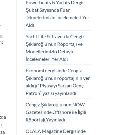
Powerboats & Yachts Dergisi
Şubat Sayısında Fuar
Teknelerimizin İncelemeleri Yer
m
,
Aldı
Yacht Life & Travel’da Cengiz
um
,
ht
Şıklaroğlu’nun Röportajı ve
Modellerimizin Detaylı
İncelemeleri Yer Aldı
Ekonomi dergisinde Cengiz
Şıklaroğlu’nun röportajının yer
aldığı “Piyasayı Sarsan Genç
Patron” yazısı yayınlandı
Cengiz Şıklaroğlu’nun NOW
Gazetesinde Offshore ile İlgili
zda
Röportajı Yayınladı
u
OLALA Magazine Dergisinde
ıza