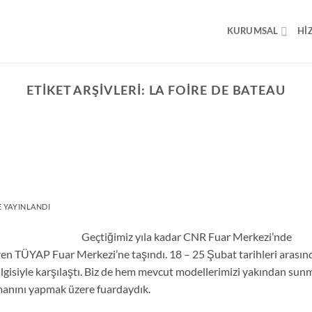
KURUMSAL
HI
ETIKET ARŞIVLERI:
LA FOIRE DE BATEAU
 YAYINLANDI
Geçtiğimiz yıla kadar CNR Fuar Merkezi’nde
en TÜYAP Fuar Merkezi’ne taşındı. 18 – 25 Şubat tarihleri arasın
lgisiyle karşılaştı. Biz de hem mevcut modellerimizi yakından sun
manını yapmak üzere fuardaydık.