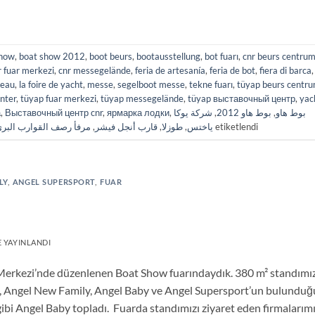
show
,
boat show 2012
,
boot beurs
,
bootausstellung
,
bot fuarı
,
cnr beurs centru
r fuar merkezi
,
cnr messegelände
,
feria de artesanía
,
feria de bot
,
fiera di barca
,
teau
,
la foire de yacht
,
messe
,
segelboot messe
,
tekne fuarı
,
tüyap beurs centr
enter
,
tüyap fuar merkezi
,
tüyap messegelände
,
tüyap выставочный центр
,
yac
а
,
Выставочный центр cnr
,
ярмарка лодки
,
شركة يوكا
,
بوط هاو 2012
,
بوط هاو
مرفأ رصف القوارب البر
,
قارب أنجل فيشر
,
طوزلا
,
ياختس
etiketlendi
LY
,
ANGEL SUPERSPORT
,
FUAR
 YAYINLANDI
Merkezi’nde düzenlenen Boat Show fuarındaydık. 380 m² standımı
15, Angel New Family, Angel Baby ve Angel Supersport’un bulunduğ
ibi Angel Baby topladı. Fuarda standımızı ziyaret eden firmalarım