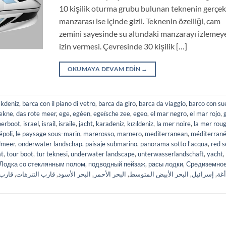
10 kişilik oturma grubu bulunan teknenin gerçe
manzarası ise içinde gizli. Teknenin özelliği, cam
zemini sayesinde su altındaki manzarayı izlemey
izin vermesi. Çevresinde 30 kişilik […]
OKUMAYA DEVAM EDIN
→
akdeniz
,
barca con il piano di vetro
,
barca da giro
,
barca da viaggio
,
barco con su
tekne
,
das rote meer
,
ege
,
egéen
,
egeïsche zee
,
egeo
,
el mar negro
,
el mar rojo
,
oerboot
,
israel
,
israil
,
israile
,
jacht
,
karadeniz
,
kızıldeniz
,
la mer noire
,
la mer rou
époli
,
le paysage sous-marin
,
marerosso
,
marnero
,
mediterranean
,
méditerran
lmeer
,
onderwater landschap
,
paisaje submarino
,
panorama sotto l’acqua
,
red s
at
,
tour boot
,
tur teknesi
,
underwater landscape
,
unterwasserlandschaft
,
yacht
,
Лодка со стеклянным полом
,
подводный пейзаж
,
расы лодки
,
Средиземно
قارب 
,
قارب التنزهات
,
البحر الأسود
,
البحر الأحمر
,
البحر الأبيض المتوسط
,
إسرائيل
,
أغة