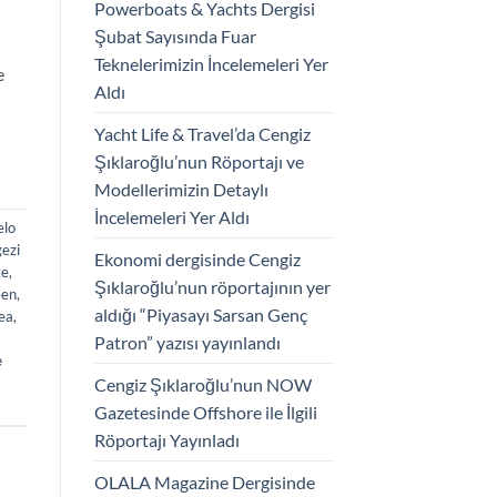
Powerboats & Yachts Dergisi
k
Şubat Sayısında Fuar
Teknelerimizin İncelemeleri Yer
e
Aldı
Yacht Life & Travel’da Cengiz
Şıklaroğlu’nun Röportajı ve
Modellerimizin Detaylı
İncelemeleri Yer Aldı
elo
gezi
Ekonomi dergisinde Cengiz
ge
,
Şıklaroğlu’nun röportajının yer
éen
,
aldığı “Piyasayı Sarsan Genç
ea
,
Patron” yazısı yayınlandı
е
Cengiz Şıklaroğlu’nun NOW
Gazetesinde Offshore ile İlgili
Röportajı Yayınladı
OLALA Magazine Dergisinde