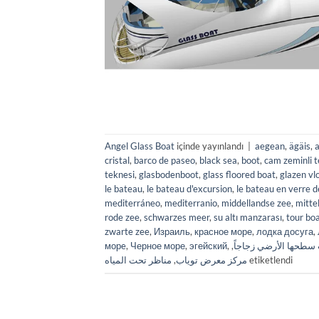
Angel Glass Boat
içinde yayınlandı
|
aegean
,
ägäis
,
cristal
,
barco de paseo
,
black sea
,
boot
,
cam zeminli 
teknesi
,
glasbodenboot
,
glass floored boat
,
glazen vl
le bateau
,
le bateau d'excursion
,
le bateau en verre d
mediterráneo
,
mediterranio
,
middellandse zee
,
mitte
rode zee
,
schwarzes meer
,
su altı manzarası
,
tour bo
zwarte zee
,
Израиль
,
красное море
,
лодка досуга
,
морe
,
Черное море
,
эгейский
,
,
سطحها الأرضي زجاجاً
مناظر تحت المياه
,
مركز معرض توياب
etiketlendi