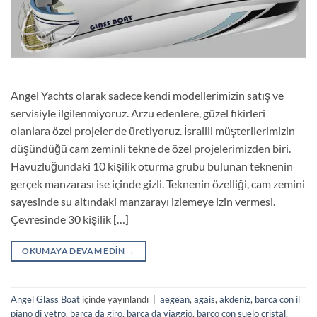
Angel Yachts olarak sadece kendi modellerimizin satış ve
servisiyle ilgilenmiyoruz. Arzu edenlere, güzel fikirleri
olanlara özel projeler de üretiyoruz. İsrailli müşterilerimizin
düşündüğü cam zeminli tekne de özel projelerimizden biri.
Havuzluğundaki 10 kişilik oturma grubu bulunan teknenin
gerçek manzarası ise içinde gizli. Teknenin özelliği, cam zemini
sayesinde su altındaki manzarayı izlemeye izin vermesi.
Çevresinde 30 kişilik […]
OKUMAYA DEVAM EDIN
→
Angel Glass Boat
içinde yayınlandı
|
aegean
,
ägäis
,
akdeniz
,
barca con il
piano di vetro
,
barca da giro
,
barca da viaggio
,
barco con suelo cristal
,