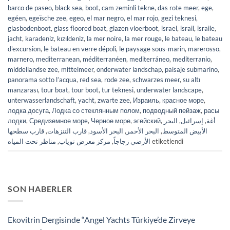
barco de paseo
,
black sea
,
boot
,
cam zeminli tekne
,
das rote meer
,
ege
,
egéen
,
egeïsche zee
,
egeo
,
el mar negro
,
el mar rojo
,
gezi teknesi
,
glasbodenboot
,
glass floored boat
,
glazen vloerboot
,
israel
,
israil
,
israile
,
jacht
,
karadeniz
,
kızıldeniz
,
la mer noire
,
la mer rouge
,
le bateau
,
le bateau
d'excursion
,
le bateau en verre dépoli
,
le paysage sous-marin
,
marerosso
,
marnero
,
mediterranean
,
méditerranéen
,
mediterráneo
,
mediterranio
,
middellandse zee
,
mittelmeer
,
onderwater landschap
,
paisaje submarino
,
panorama sotto l’acqua
,
red sea
,
rode zee
,
schwarzes meer
,
su altı
manzarası
,
tour boat
,
tour boot
,
tur teknesi
,
underwater landscape
,
unterwasserlandschaft
,
yacht
,
zwarte zee
,
Израиль
,
красное море
,
лодка досуга
,
Лодка со стеклянным полом
,
подводный пейзаж
,
расы
лодки
,
Средиземное морe
,
Черное море
,
эгейский
,
البحر
,
إسرائيل
,
أغة
قارب سطحها
,
قارب التنزهات
,
البحر الأسود
,
البحر الأحمر
,
الأبيض المتوسط
مناظر تحت المياه
,
مركز معرض توياب
,
الأرضي زجاجاً
etiketlendi
SON HABERLER
Ekovitrin Dergisinde “Angel Yachts Türkiye’de Zirveye