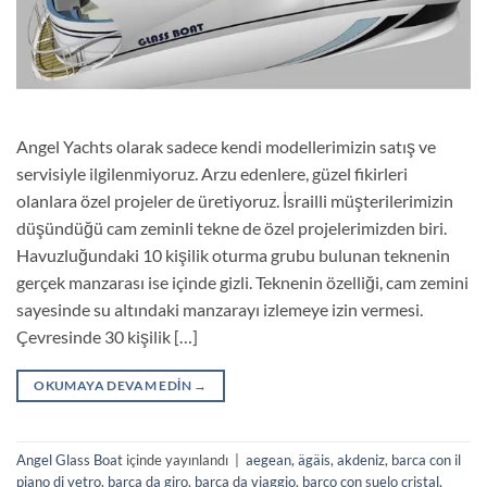
Angel Yachts olarak sadece kendi modellerimizin satış ve
servisiyle ilgilenmiyoruz. Arzu edenlere, güzel fikirleri
olanlara özel projeler de üretiyoruz. İsrailli müşterilerimizin
düşündüğü cam zeminli tekne de özel projelerimizden biri.
Havuzluğundaki 10 kişilik oturma grubu bulunan teknenin
gerçek manzarası ise içinde gizli. Teknenin özelliği, cam zemini
sayesinde su altındaki manzarayı izlemeye izin vermesi.
Çevresinde 30 kişilik […]
OKUMAYA DEVAM EDIN
→
Angel Glass Boat
içinde yayınlandı
|
aegean
,
ägäis
,
akdeniz
,
barca con il
piano di vetro
,
barca da giro
,
barca da viaggio
,
barco con suelo cristal
,