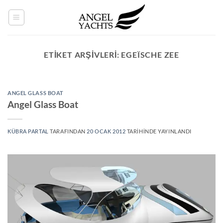
İçeriğe
atla
ETIKET ARŞIVLERI:
EGEÏSCHE ZEE
ANGEL GLASS BOAT
Angel Glass Boat
KÜBRA PARTAL
TARAFINDAN
20 OCAK 2012
TARIHINDE YAYINLANDI