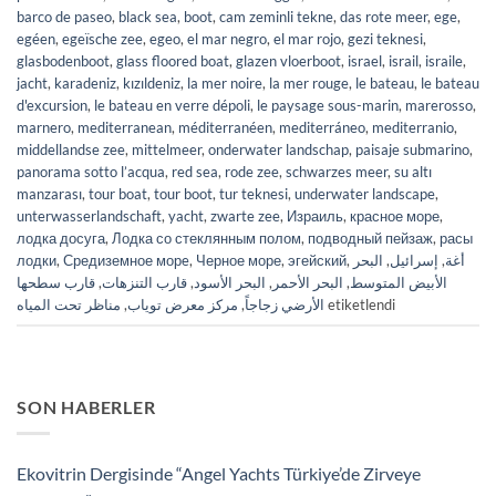
barco de paseo
,
black sea
,
boot
,
cam zeminli tekne
,
das rote meer
,
ege
,
egéen
,
egeïsche zee
,
egeo
,
el mar negro
,
el mar rojo
,
gezi teknesi
,
glasbodenboot
,
glass floored boat
,
glazen vloerboot
,
israel
,
israil
,
israile
,
jacht
,
karadeniz
,
kızıldeniz
,
la mer noire
,
la mer rouge
,
le bateau
,
le bateau
d'excursion
,
le bateau en verre dépoli
,
le paysage sous-marin
,
marerosso
,
marnero
,
mediterranean
,
méditerranéen
,
mediterráneo
,
mediterranio
,
middellandse zee
,
mittelmeer
,
onderwater landschap
,
paisaje submarino
,
panorama sotto l’acqua
,
red sea
,
rode zee
,
schwarzes meer
,
su altı
manzarası
,
tour boat
,
tour boot
,
tur teknesi
,
underwater landscape
,
unterwasserlandschaft
,
yacht
,
zwarte zee
,
Израиль
,
красное море
,
лодка досуга
,
Лодка со стеклянным полом
,
подводный пейзаж
,
расы
лодки
,
Средиземное морe
,
Черное море
,
эгейский
,
البحر
,
إسرائيل
,
أغة
قارب سطحها
,
قارب التنزهات
,
البحر الأسود
,
البحر الأحمر
,
الأبيض المتوسط
مناظر تحت المياه
,
مركز معرض توياب
,
الأرضي زجاجاً
etiketlendi
SON HABERLER
Ekovitrin Dergisinde “Angel Yachts Türkiye’de Zirveye