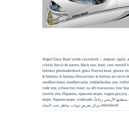
Angel Glass Boat
içinde yayınlandı
|
aegean
,
ägäis
,
cristal
,
barco de paseo
,
black sea
,
boot
,
cam zeminli 
teknesi
,
glasbodenboot
,
glass floored boat
,
glazen vl
le bateau
,
le bateau d'excursion
,
le bateau en verre d
mediterráneo
,
mediterranio
,
middellandse zee
,
mitte
rode zee
,
schwarzes meer
,
su altı manzarası
,
tour bo
zwarte zee
,
Израиль
,
красное море
,
лодка досуга
,
морe
,
Черное море
,
эгейский
,
,
سطحها الأرضي زجاجاً
مناظر تحت المياه
,
مركز معرض توياب
etiketlendi