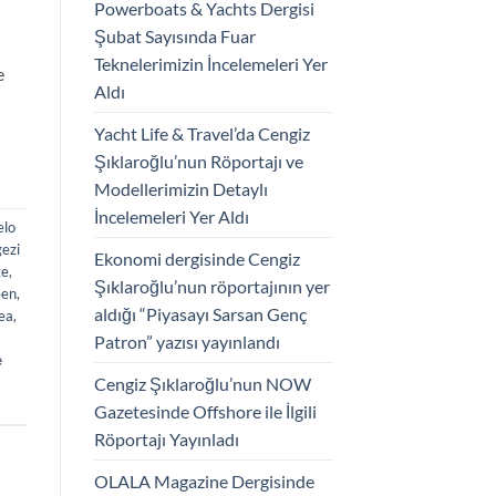
Powerboats & Yachts Dergisi
k
Şubat Sayısında Fuar
Teknelerimizin İncelemeleri Yer
e
Aldı
Yacht Life & Travel’da Cengiz
Şıklaroğlu’nun Röportajı ve
Modellerimizin Detaylı
İncelemeleri Yer Aldı
elo
gezi
Ekonomi dergisinde Cengiz
ge
,
Şıklaroğlu’nun röportajının yer
éen
,
aldığı “Piyasayı Sarsan Genç
ea
,
Patron” yazısı yayınlandı
е
Cengiz Şıklaroğlu’nun NOW
Gazetesinde Offshore ile İlgili
Röportajı Yayınladı
OLALA Magazine Dergisinde