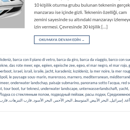
10 kişilik oturma grubu bulunan teknenin gerçe
manzarası ise içinde gizli. Teknenin özelliği, cam
zemini sayesinde su altındaki manzarayı izlemey
izin vermesi. Çevresinde 30 kişilik […]
OKUMAYA DEVAM EDIN
→
akdeniz
,
barca con il piano di vetro
,
barca da giro
,
barca da viaggio
,
barco con su
tekne
,
das rote meer
,
ege
,
egéen
,
egeïsche zee
,
egeo
,
el mar negro
,
el mar rojo
,
oerboot
,
israel
,
israil
,
israile
,
jacht
,
karadeniz
,
kızıldeniz
,
la mer noire
,
la mer rou
époli
,
le paysage sous-marin
,
marerosso
,
marnero
,
mediterranean
,
méditerran
lmeer
,
onderwater landschap
,
paisaje submarino
,
panorama sotto l’acqua
,
red s
at
,
tour boot
,
tur teknesi
,
underwater landscape
,
unterwasserlandschaft
,
yacht
,
Лодка со стеклянным полом
,
подводный пейзаж
,
расы лодки
,
Средиземно
قارب 
,
قارب التنزهات
,
البحر الأسود
,
البحر الأحمر
,
البحر الأبيض المتوسط
,
إسرائيل
,
أغة