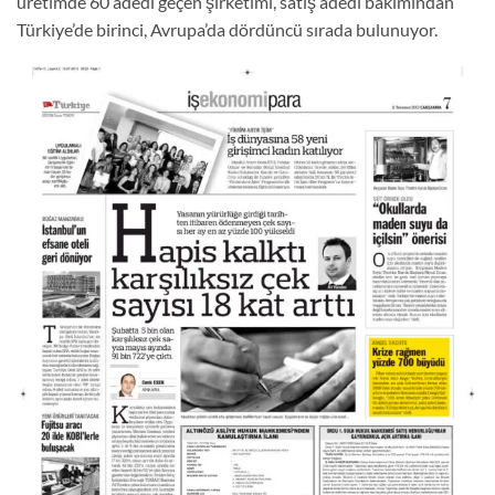
üretimde 60 adedi geçen şirketimi, satış adedi bakımından
Türkiye’de birinci, Avrupa’da dördüncü sırada bulunuyor.