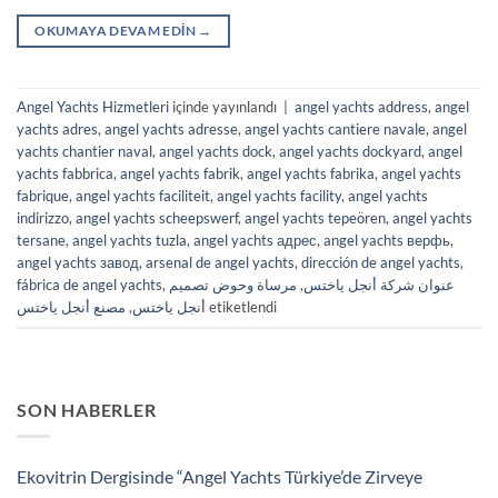
OKUMAYA DEVAM EDIN
→
Angel Yachts Hizmetleri
içinde yayınlandı
|
angel yachts address
,
angel
yachts adres
,
angel yachts adresse
,
angel yachts cantiere navale
,
angel
yachts chantier naval
,
angel yachts dock
,
angel yachts dockyard
,
angel
yachts fabbrica
,
angel yachts fabrik
,
angel yachts fabrika
,
angel yachts
fabrique
,
angel yachts faciliteit
,
angel yachts facility
,
angel yachts
indirizzo
,
angel yachts scheepswerf
,
angel yachts tepeören
,
angel yachts
tersane
,
angel yachts tuzla
,
angel yachts адрес
,
angel yachts верфь
,
angel yachts завод
,
arsenal de angel yachts
,
dirección de angel yachts
,
fábrica de angel yachts
,
مرساة وحوض تصميم
,
عنوان شركة أنجل ياختس
مصنع أنجل ياختس
,
أنجل ياختس
etiketlendi
SON HABERLER
Ekovitrin Dergisinde “Angel Yachts Türkiye’de Zirveye