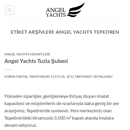
İçeriğe
atla
ETIKET ARŞIVLERI:
ANGEL YACHTS TEPEÖREN
ANGEL YACHTS HIZMETLERI
Angel Yachts Tuzla Şubesi
KÜBRA PARTAL
TARAFINDAN
12 EYLÜL 2011
TARIHINDE YAYINLANDI
Yükselen siparişler, genişlemeye ihtiyaç duyan imalat
kapasitesi ve müşterilerin de ısrarlarıyla daha geniş bir yer
arayışımız, Tepeören’de sonlandı. Yeni merkezimiz olan
Tepeören’deki binamızda 3.500 m² kapalı alanda imalata
devam ediyoruz.