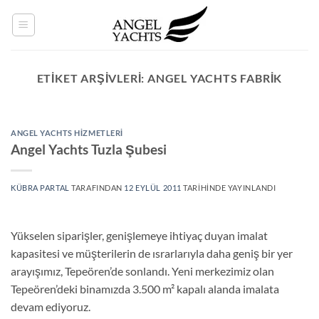
İçeriğe
atla
ETIKET ARŞIVLERI:
ANGEL YACHTS FABRIK
ANGEL YACHTS HIZMETLERI
Angel Yachts Tuzla Şubesi
KÜBRA PARTAL
TARAFINDAN
12 EYLÜL 2011
TARIHINDE YAYINLANDI
Yükselen siparişler, genişlemeye ihtiyaç duyan imalat
kapasitesi ve müşterilerin de ısrarlarıyla daha geniş bir yer
arayışımız, Tepeören’de sonlandı. Yeni merkezimiz olan
Tepeören’deki binamızda 3.500 m² kapalı alanda imalata
devam ediyoruz.