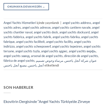
OKUMAYA DEVAM EDIN
→
Angel Yachts Hizmetleri
içinde yayınlandı
|
angel yachts address
,
angel
yachts adres
,
angel yachts adresse
,
angel yachts cantiere navale
,
angel
yachts chantier naval
,
angel yachts dock
,
angel yachts dockyard
,
angel
yachts fabbrica
,
angel yachts fabrik
,
angel yachts fabrika
,
angel yachts
fabrique
,
angel yachts faciliteit
,
angel yachts facility
,
angel yachts
indirizzo
,
angel yachts scheepswerf
,
angel yachts tepeören
,
angel yachts
tersane
,
angel yachts tuzla
,
angel yachts адрес
,
angel yachts верфь
,
angel yachts завод
,
arsenal de angel yachts
,
dirección de angel yachts
,
fábrica de angel yachts
,
مرساة وحوض تصميم
,
عنوان شركة أنجل ياختس
مصنع أنجل ياختس
,
أنجل ياختس
etiketlendi
SON HABERLER
Ekovitrin Dergisinde “Angel Yachts Türkiye’de Zirveye