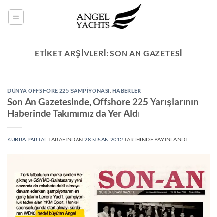
İçeriğe
atla
ETIKET ARŞIVLERI:
SON AN GAZETESI
DÜNYA OFFSHORE 225 ŞAMPIYONASI
,
HABERLER
Son An Gazetesinde, Offshore 225 Yarışlarının
Haberinde Takımımız da Yer Aldı
KÜBRA PARTAL
TARAFINDAN
28 NISAN 2012
TARIHINDE YAYINLANDI