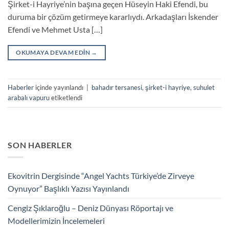
Şirket-i Hayriye’nin başına geçen Hüseyin Haki Efendi, bu
duruma bir çözüm getirmeye kararlıydı. Arkadaşları İskender
Efendi ve Mehmet Usta […]
OKUMAYA DEVAM EDIN
→
Haberler
içinde yayınlandı
|
bahadır tersanesi
,
şirket-i hayriye
,
suhulet
arabalı vapuru
etiketlendi
SON HABERLER
Ekovitrin Dergisinde “Angel Yachts Türkiye’de Zirveye
Oynuyor” Başlıklı Yazısı Yayınlandı
Cengiz Şıklaroğlu – Deniz Dünyası Röportajı ve
Modellerimizin İncelemeleri