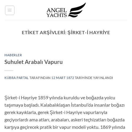
İçeriğe
atla
ETIKET ARŞIVLERI:
ŞIRKET-I HAYRIYE
HABERLER
Suhulet Arabalı Vapuru
KÜBRA PARTAL
TARAFINDAN
12 MART 1872
TARIHINDE YAYINLANDI
Şirket-i Hayriye 1859 yılında kuruldu ve boğazda yolcu
taşımaya başladı. Kalabalıklaşan İstanbul’da insanlar boğazı
gerek kayıklarla, gerek Şirket-i Hayriye vapurlarıyla
geçiyorlardı ama atları, arabaları, askeri teçhizatları boğazda
karşıya geçirecek pratik bir vapur modeli yoktu. 1869 yılında