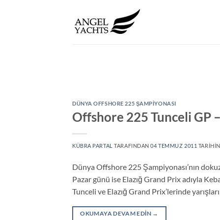
İçeriğe
atla
DÜNYA OFFSHORE 225 ŞAMPIYONASI
Offshore 225 Tunceli GP 
KÜBRA PARTAL
TARAFINDAN
04 TEMMUZ 2011
TARIHIN
Dünya Offshore 225 Şampiyonası’nın dokuzu
Pazar günü ise Elazığ Grand Prix adıyla Keba
Tunceli ve Elazığ Grand Prix’lerinde yarışla
OKUMAYA DEVAM EDIN
→