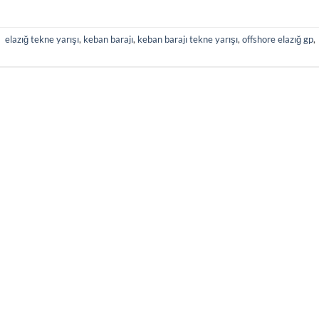
|
elazığ tekne yarışı
,
keban barajı
,
keban barajı tekne yarışı
,
offshore elazığ gp
,