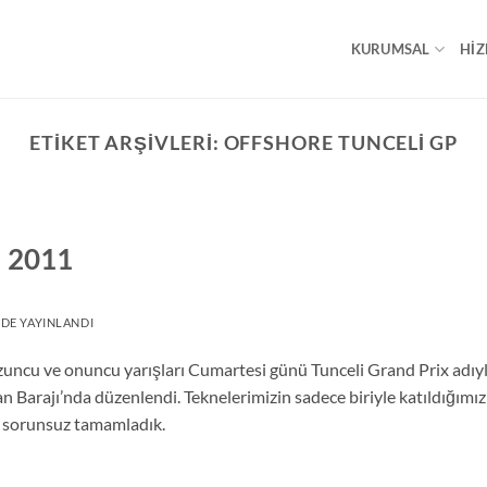
KURUMSAL
HIZ
ETIKET ARŞIVLERI:
OFFSHORE TUNCELI GP
– 2011
DE YAYINLANDI
ncu ve onuncu yarışları Cumartesi günü Tunceli Grand Prix adıyl
n Barajı’nda düzenlendi. Teknelerimizin sadece biriyle katıldığımız
rı sorunsuz tamamladık.