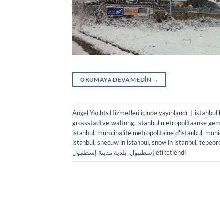
OKUMAYA DEVAM EDIN
→
Angel Yachts Hizmetleri
içinde yayınlandı
|
istanbul
grossstadtverwaltung
,
istanbul metropolitaanse ge
istanbul
,
municipalité métropolitaine d'istanbul
,
muni
istanbul
,
sneeuw in istanbul
,
snow in istanbul
,
tepeör
بلدية مدينة إسطنبول
,
إسطنبول
etiketlendi