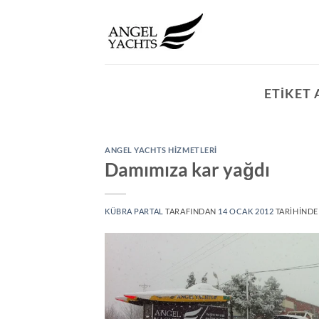
İçeriğe
atla
ETIKET 
ANGEL YACHTS HIZMETLERI
Damımıza kar yağdı
KÜBRA PARTAL
TARAFINDAN
14 OCAK 2012
TARIHINDE