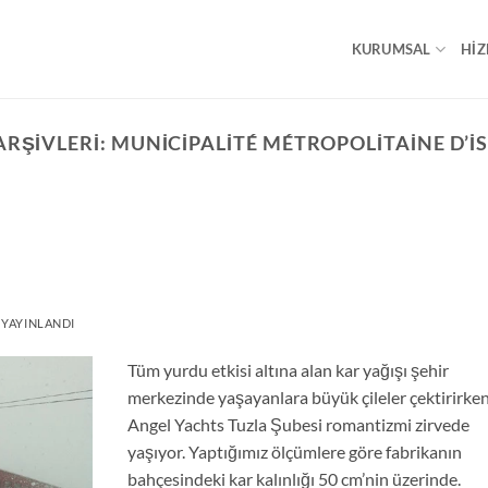
KURUMSAL
HIZ
ARŞIVLERI:
MUNICIPALITÉ MÉTROPOLITAINE D’I
 YAYINLANDI
Tüm yurdu etkisi altına alan kar yağışı şehir
merkezinde yaşayanlara büyük çileler çektirirken
Angel Yachts Tuzla Şubesi romantizmi zirvede
yaşıyor. Yaptığımız ölçümlere göre fabrikanın
bahçesindeki kar kalınlığı 50 cm’nin üzerinde.