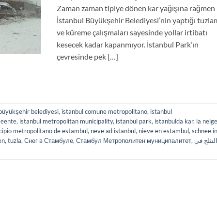
Zaman zaman tipiye dönen kar yağışına rağmen
İstanbul Büyükşehir Belediyesi’nin yaptığı tuzl
ve küreme çalışmaları sayesinde yollar irtibatı
kesecek kadar kapanmıyor. İstanbul Park’ın
çevresinde pek […]
 büyükşehir belediyesi
,
istanbul comune metropolitano
,
istanbul
meente
,
istanbul metropolitan municipality
,
istanbul park
,
istanbulda kar
,
la neig
cipio metropolitano de estambul
,
neve ad istanbul
,
nieve en estambul
,
schnee i
en
,
tuzla
,
Снег в Стамбуле
,
Стамбул Метрополитен муниципалитет
,
لتثلج في