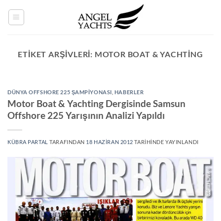
İçeriğe
atla
ETIKET ARŞIVLERI:
MOTOR BOAT & YACHTING
DÜNYA OFFSHORE 225 ŞAMPIYONASI
,
HABERLER
Motor Boat & Yachting Dergisinde Samsun
Offshore 225 Yarışının Analizi Yapıldı
KÜBRA PARTAL
TARAFINDAN
18 HAZIRAN 2012
TARIHINDE YAYINLANDI