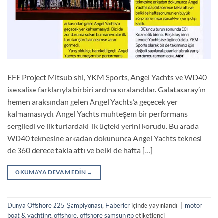
EFE Project Mitsubishi, YKM Sports, Angel Yachts ve WD40
ise salise farklarıyla birbiri ardına sıralandılar. Galatasaray’ın
hemen araksından gelen Angel Yachts’a geçecek yer
kalmamasıydı. Angel Yachts muhteşem bir performans
sergiledi ve ilk turlardaki ilk üçteki yerini korudu. Bu arada
WD40 teknesine arkadan dokununca Angel Yachts teknesi
de 360 derece takla attı ve belki de hafta […]
OKUMAYA DEVAM EDIN
→
Dünya Offshore 225 Şampiyonası
,
Haberler
içinde yayınlandı
|
motor
boat & yachting
,
offshore
,
offshore samsun gp
etiketlendi