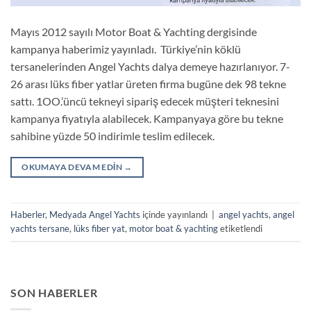
Mayıs 2012 sayılı Motor Boat & Yachting dergisinde
kampanya haberimiz yayınladı. Türkiye’nin köklü
tersanelerinden Angel Yachts dalya demeye hazırlanıyor. 7-
26 arası lüks fiber yatlar üreten firma bugüne dek 98 tekne
sattı. 1OO.’üncü tekneyi sipariş edecek müşteri teknesini
kampanya fiyatıyla alabilecek. Kampanyaya göre bu tekne
sahibine yüzde 50 indirimle teslim edilecek.
OKUMAYA DEVAM EDIN
→
Haberler
,
Medyada Angel Yachts
içinde yayınlandı
|
angel yachts
,
angel
yachts tersane
,
lüks fiber yat
,
motor boat & yachting
etiketlendi
SON HABERLER