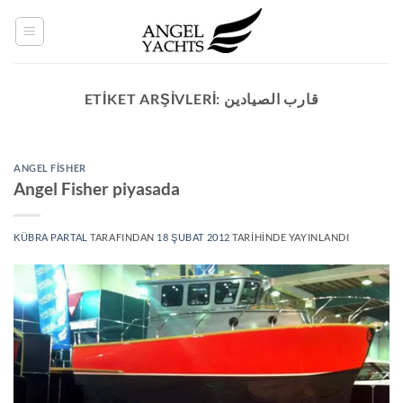
İçeriğe
atla
ETIKET ARŞIVLERI:
قارب الصيادين
ANGEL FISHER
Angel Fisher piyasada
KÜBRA PARTAL
TARAFINDAN
18 ŞUBAT 2012
TARIHINDE YAYINLANDI