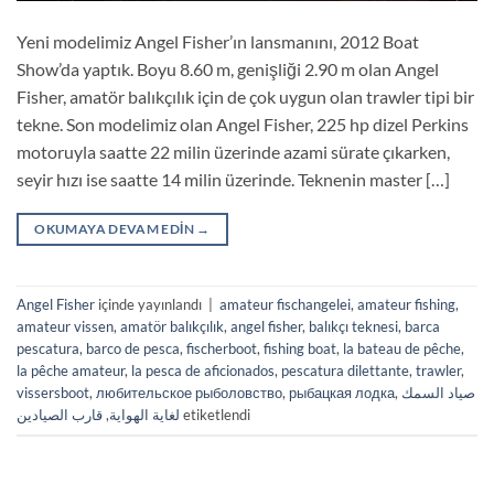
Yeni modelimiz Angel Fisher’ın lansmanını, 2012 Boat
Show’da yaptık. Boyu 8.60 m, genişliği 2.90 m olan Angel
Fisher, amatör balıkçılık için de çok uygun olan trawler tipi bir
tekne. Son modelimiz olan Angel Fisher, 225 hp dizel Perkins
motoruyla saatte 22 milin üzerinde azami sürate çıkarken,
seyir hızı ise saatte 14 milin üzerinde. Teknenin master […]
OKUMAYA DEVAM EDIN
→
Angel Fisher
içinde yayınlandı
|
amateur fischangelei
,
amateur fishing
,
amateur vissen
,
amatör balıkçılık
,
angel fisher
,
balıkçı teknesi
,
barca
pescatura
,
barco de pesca
,
fischerboot
,
fishing boat
,
la bateau de pêche
,
la pêche amateur
,
la pesca de aficionados
,
pescatura dilettante
,
trawler
,
vissersboot
,
любительское рыболовство
,
рыбацкая лодка
,
صياد السمك
قارب الصيادين
,
لغاية الهواية
etiketlendi