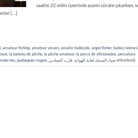
saatte 22 milin üzerinde azami sürate çıkarken, s
aster […]
i
,
amateur fishing
,
amateur vissen
,
amatör balıkçılık
,
angel fisher
,
balıkçı teknes
 boat
,
la bateau de pêche
,
la pêche amateur
,
la pesca de aficionados
,
pescatura
ловство
,
рыбацкая лодка
,
قارب الصيادين
,
صياد السمك لغاية الهواية
etiketlendi