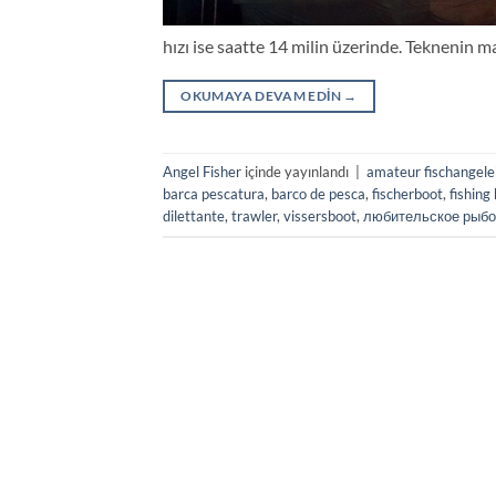
hızı ise saatte 14 milin üzerinde. Teknenin m
OKUMAYA DEVAM EDIN
→
Angel Fisher
içinde yayınlandı
|
amateur fischangele
barca pescatura
,
barco de pesca
,
fischerboot
,
fishing
dilettante
,
trawler
,
vissersboot
,
любительское рыбо